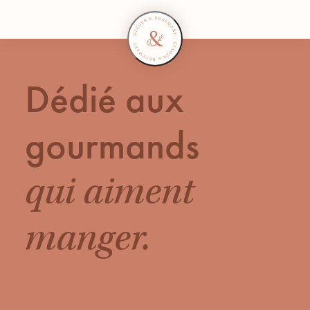
Dédié 
aux 
gourmands 
qui 
aiment 
manger.